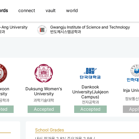
ords
connect
vault
world
ng University
Gwangju Institute of Science and Technology
과
반도체시스템공학과
Dankook
woon
Duksung Women's
Inja Uni
University(Jukjeon
sity
University
Campus)
정보통신
공학과
과학기술대학
전자공학과
ted
Accepted
Accepted
Appl
School Grades
내신 전과목 2.81/ 주요과목 2.98 / 