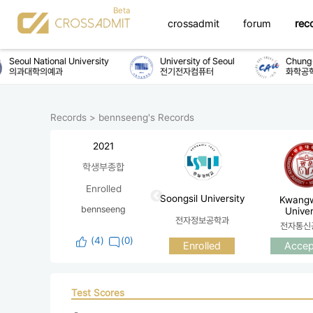
crossadmit
forum
rec
Seoul National University
University of Seoul
Chung-A
의과대학의예과
전기전자컴퓨터
화학공학
Records
>
bennseeng's Records
2021
학생부종합
Enrolled
Soongsil University
Kwang
bennseeng
Univer
전자정보공학과
전자통신
(
4
)
(0)
Accep
Enrolled
Test Scores
 - 