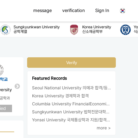
message
verification
Sign In
Sungkyunkwan University
Korea University
Yon
공학계열
신소재공학부
식품
Verify
Featured Records
Seoul National University 의예과 합격/등록
versity
Sejong University
Korea University 경제학과 합격
공학과
전자통신공학과
Columbia University FinancialEconomics 지원
ied
Applied
Sungkyunkwan University 법학전문대학원 지원/합격
Yonsei University 국제통상학과 지원/합격/등록
more >