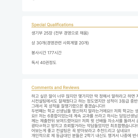
Special Qualifications
생기부 25장 (전부 경영으로 채움)

상 30개(경영관련 사회계열 20개)

봉사시간 177시간

독서 40권정도
Comments and Reviews
하고 싶은 말이 너무 많지만 몇가지만 딱 정해서 말하라고 하면 
시컨설팅에서도 잘채웠다고 하는 정도였지만 성적이 3등급 중반이
그래서 꼭 성적을 잘챙기렸으몬 좋겠습니다!!

두번째는 학교 선생님들 맹신하지 말라는거에요!! 저희 학교는 
요!! 저는 6종합이었는데 계속 교과를 쓰라고 하시는 담임선생
께는 제출한뒤 보여드렸어요!! 저희 윗 선배들 자소서를 돌려서 공
광타ㄹ하고 땅치고 흐뢰할거라는 악담들었지만 최초합했습니다!!
어보는게 좋고 컨설팅은 꼭 받아보라고 추천드리고 싶네요!!

개인적으로 제 등급대인 분들은 2학기 내신도 챙겨서 나중에 반