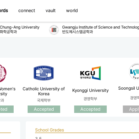
ords
connect
vault
world
hung-Ang University
Gwangju Institute of Science and Technology
학공학과
반도체시스템공학과
Soongsil U
Women's
Catholic University of
Kyonggi University
sity
Korea
경영
경영학부
학과
국제학부
ted
Accepted
Appl
Accepted
School Grades
3.5