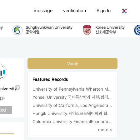
message
verification
Sign In
Sungkyunkwan University
Korea University
공학계열
신소재공학부
Verify
Featured Records
niversity
University of Pennsylvania Wharton MBA 합격/등록
Inja University
Yonsei University 국제통상학과 지원/합격/등록
학과
경영학과
University of California, Los Angeles Sociology 합격
ied
Applied
Hongik University 게임스프트웨어학과 합격/등록
Columbia University FinancialEconomics 지원
more >