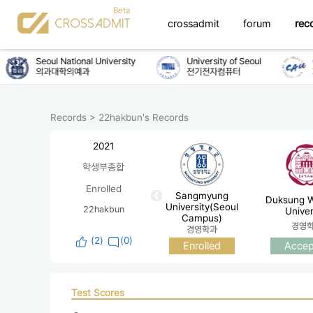
crossadmit
forum
rec
Seoul National University
University of Seoul
C
의과대학의예과
전기전자컴퓨터
화
Records
>
22hakbun's Records
2021
학생부종합
Enrolled
Sangmyung
Duksung 
University(Seoul
22hakbun
Univer
Campus)
경영
경영학과
(
2
)
(0)
Accep
Enrolled
Test Scores
 - 