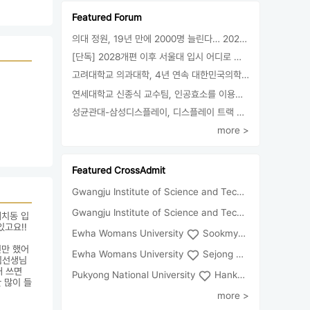
Featured Forum
의대 정원, 19년 만에 2000명 늘린다… 2025년 입시부터 적용
[단독] 2028개편 이후 서울대 입시 어디로 갈까.. ‘정시40% 폐지 추진’
고려대학교 의과대학, 4년 연속 대한민국의학한림원 정회원 최다 배출 外
연세대학교 신종식 교수팀, 인공효소를 이용한 아민의 키랄전환 세계 최초로 성공
성균관대-삼성디스플레이, 디스플레이 트랙 운영 협약 체결
more >
Featured CrossAdmit
Gwangju Institute of Science and Technology
Univ
Gwangju Institute of Science and Technology
Chun
대치동 입
요!! 
Ewha Womans University
Sookmyung Women's University
번만 했어
Ewha Womans University
Sejong University
임선생님
 쓰면 
Pukyong National University
Hankuk University of Foreign Studies(Global Campus
 많이 들
more >