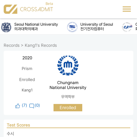
Seoul National University
University of Seoul
C
의과대학의예과
전기전자컴퓨터
Records
>
Kang1's Records
2020
Prism
Enrolled
Chungnam
National University
Kang1
무역학부
(
7
)
(0)
Enrolled
Test Scores
수시