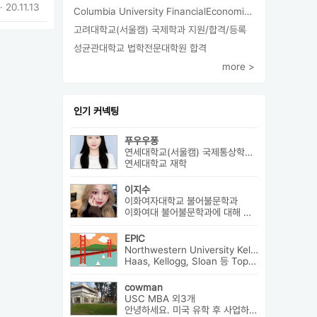
· 20.11.13
Columbia University FinancialEconomics 지원
고려대학교(서울캠) 국제학과 지원/합격/등록
성균관대학교 법학전문대학원 합격
more >
인기 커넥팅
푸우우퐁
연세대학교(서울캠) 국제통상학과 외3개
연세대학교 재학
이지수
이화여자대학교 불어불문학과
이화여대 불어불문학과에 대해 궁금한 게 있으시다면 번호로 연락 바랍니다...
EPIC
Northwestern University Kellogg MBA 외8개
Haas, Kellogg, Sloan 등 Top MBA에서 어드미션을 받았으며 21년 가을...
cowman
USC MBA 외3개
안녕하세요. 미국 유학 후 사업하고 있습니다. 미국 유학 관련 전반...