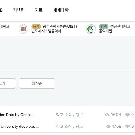
B
커넥팅
자료
세계대학
대학교
광주과학기술원(GIST)
성균관대학교
등록
합격
반도체시스템공학과
공학계열
고리
최신순
1694 ·
0 
ne Data by Christ...
학교 소식 / 정보
1708 ·
0 
niversity develops ...
학교 소식 / 정보