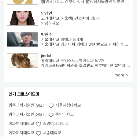
前연세대학교 간호학 학사 前삼성서울병원 암병원 수술실 RN 前대치동...
양정연
고려대학교(서울캠) 간호학과 외5개
안녕하세요
박현수
서울대학교 의예과 외3개
서울대학교 의과대학 의예과 21학번으로 진학하게 될 박현수라고 합니다~
jindol
홍익대학교 게임스프트웨어학과 외2개
게임소프트웨어학과를 졸업했고 학부에대한 설명과 진로에대해서 알려드릴수 ...
more >
인기 크로스어드밋
광주과학기술원(GIST)
서울시립대학교
광주과학기술원(GIST)
중앙대학교
이화여자대학교
숙명여자대학교
이화여자대학교
세종대학교