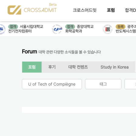
크로스어드밋
포럼
합격D
서울시립대학교
중앙대학교
광주과학
합격
합격
등록
전기전자컴퓨터
화학공학과
반도체시스템
Forum
대학 관련 다양한 소식들을 볼 수 있습니다
포럼
후기
대학 컨텐츠
Study in Korea
U of Tech of Compiègne
태그