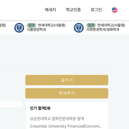
메세지
학교인증
로그인
캠)
연세대학교(서울캠)
연세대학교(서울캠)
합격
합격
식품영양학과
의류환경학과/생화학과
글쓰기
학과추가
인기 합격DB
성균관대학교 법학전문대학원 합격
Columbia University FinancialEconomics 지원