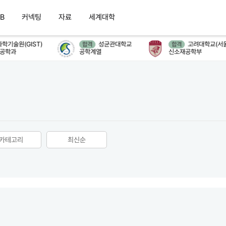
B
커넥팅
자료
세계대학
기술원(GIST)
성균관대학교
고려대학교(서울
합격
합격
공학과
공학계열
신소재공학부
카테고리
최신순