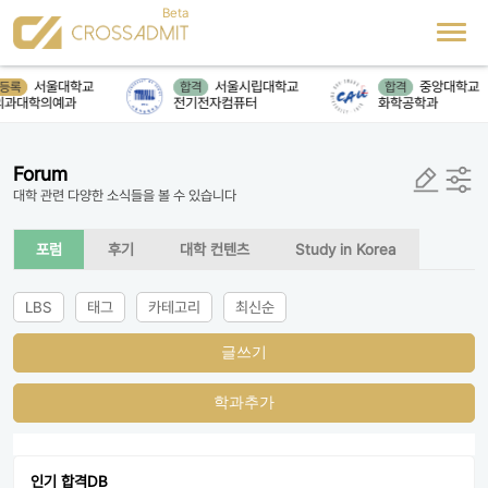
서울대학교
서울시립대학교
중앙대학교
등록
합격
합격
의과대학의예과
전기전자컴퓨터
화학공학과
Forum
대학 관련 다양한 소식들을 볼 수 있습니다
포럼
후기
대학 컨텐츠
Study in Korea
LBS
태그
카테고리
최신순
글쓰기
학과추가
인기 합격DB