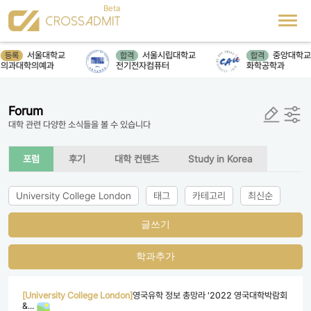
서울대학교
서울시립대학교
중앙대학교
등록
합격
합격
의과대학의예과
전기전자컴퓨터
화학공학과
Forum
대학 관련 다양한 소식들을 볼 수 있습니다
포럼
후기
대학 컨텐츠
Study in Korea
University College London
태그
카테고리
최신순
글쓰기
학과추가
[University College London]
영국유학 정보 총망라 '2022 영국대학박람회
&...