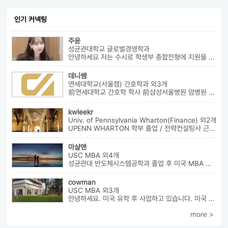
인기 커넥팅
주윤
성균관대학교 글로벌경영학과
안녕하세요 저는 수시로 학생부 종합전형에 지원을 해 성균관 대학교 글로...
데니쌤
연세대학교(서울캠) 간호학과 외3개
前연세대학교 간호학 학사 前삼성서울병원 암병원 수술실 RN 前대치동...
kwleekr
Univ. of Pennsylvania Wharton(Finance) 외2개
UPENN WHARTON 학부 졸업 / 전략컨설팅사 근무 / HBS MBA 재학 중 ...
마샬맨
USC MBA 외4개
성균관대 반도체시스템공학과 졸업 후 미국 MBA 졸업하였습니다.
cowman
USC MBA 외3개
안녕하세요. 미국 유학 후 사업하고 있습니다. 미국 유학 관련 전반...
more >