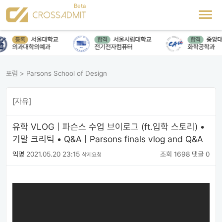
서울대학교
서울시립대학교
중앙대
등록
합격
합격
의과대학의예과
전기전자컴퓨터
화학공학과
포럼
>
Parsons School of Design
[자유]
유학 VLOG | 파슨스 수업 브이로그 (ft.입학 스토리) •
기말 크리틱 • Q&A | Parsons finals vlog and Q&A
익명
2021.05.20 23:15
조회 1698
댓글 0
삭제요청