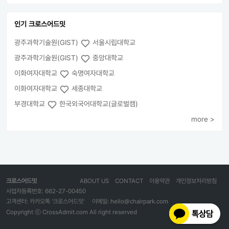
인기 크로스어드밋
광주과학기술원(GIST)
서울시립대학교
광주과학기술원(GIST)
중앙대학교
이화여자대학교
숙명여자대학교
이화여자대학교
세종대학교
부경대학교
한국외국어대학교(글로벌캠)
more >
크로스어드밋
ABOUT US
CONTACT
이용약관
개인정보처리방침
사업자등록번호: 662-27-00450
고객센터: 카카오톡 '크로스어드밋'
이메일: hello@chairpark.com
Copyright ⓒ CrossAdmit.com All right reserved