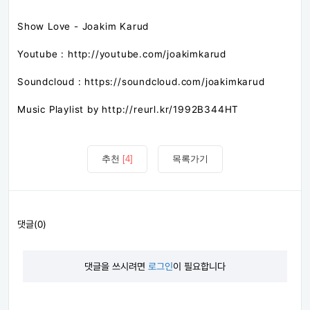
Show Love - Joakim Karud
Youtube : http://youtube.com/joakimkarud
Soundcloud : https://soundcloud.com/joakimkarud
Music Playlist by http://reurl.kr/1992B344HT
추천
[4]
목록가기
댓글(0)
댓글을 쓰시려면
로그인
이 필요합니다