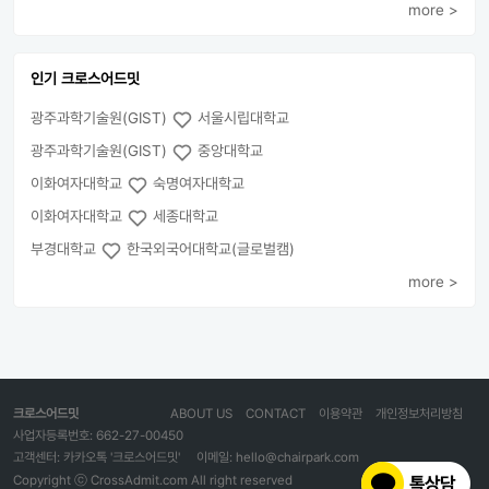
more >
인기 크로스어드밋
광주과학기술원(GIST)
서울시립대학교
광주과학기술원(GIST)
중앙대학교
이화여자대학교
숙명여자대학교
이화여자대학교
세종대학교
부경대학교
한국외국어대학교(글로벌캠)
more >
크로스어드밋
ABOUT US
CONTACT
이용약관
개인정보처리방침
사업자등록번호: 662-27-00450
고객센터: 카카오톡 '크로스어드밋'
이메일: hello@chairpark.com
Copyright ⓒ CrossAdmit.com All right reserved