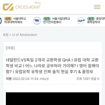
서울대학교
서울시립대학교
중앙대
등록
합격
합격
의과대학의예과
전기전자컴퓨터
화학공학과
포럼
>
U of Amsterdam
[자유]
네덜란드VS독일 2개국 교환학생 QnA l 유럽 대학 교환
학생 비교 l 어느 나라로 공부하러 가야해? l 영어 잘해야
함? l 유럽유학 유학생 진짜 솔직 현실 후기 & 꿀정보
익명
2022.02.04 11:34
조회 1291
댓글 0
삭제요청