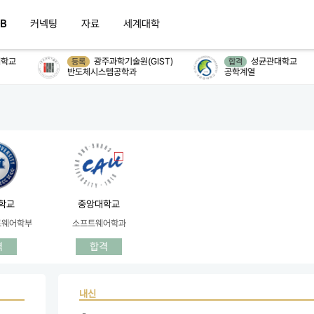
B
커넥팅
자료
세계대학
학교
광주과학기술원(GIST)
성균관대학교
등록
합격
반도체시스템공학과
공학계열
학교
중앙대학교
트웨어학부
소프트웨어학과
격
합격
내신
 - 