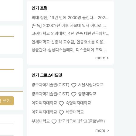
인기 포럼
의대 정원, 19년 만에 2000명 늘린다… 2025년 입시부터 적용
[단독] 2028개편 이후 서울대 입시 어디로 갈까.. ‘정시40% 폐지 추진’
고려대학교 의과대학, 4년 연속 대한민국의학한림원 정회원 최다 배출 外
연세대학교 신종식 교수팀, 인공효소를 이용한 아민의 키랄전환 세계 최초로 성공
성균관대-삼성디스플레이, 디스플레이 트랙 운영 협약 체결
more >
인기 크로스어드밋
광주과학기술원(GIST)
서울시립대학교
광주과학기술원(GIST)
중앙대학교
글 쓰기
이화여자대학교
숙명여자대학교
이화여자대학교
세종대학교
부경대학교
한국외국어대학교(글로벌캠)
more >