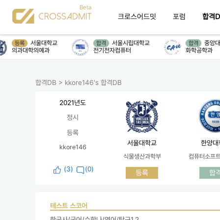
크로스어드밋
포럼
합격D
서울대학교
서울시립대학교
중앙대
등록
합격
합격
의과대학의예과
전기전자컴퓨터
화학공학과
합격DB
>
kkore146's 합격DB
2021년도
정시
등록
서울대학교
한양대
kkore146
식물생산과학부
컴퓨터소프
(
3
)
(0)
등록
합
테스트 스코어
한국사/국어/수학나/영어/탐구1,2
