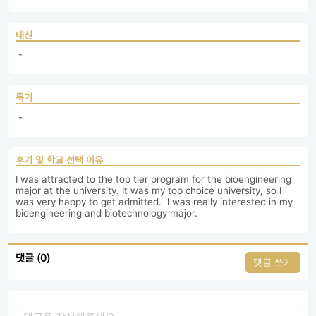
내신
 - 
특기
 - 
후기 및 학교 선택 이유
I was attracted to the top tier program for the bioengineering 
major at the university. It was my top choice university, so I 
was very happy to get admitted.  I was really interested in my 
bioengineering and biotechnology major.
댓글 (0)
댓글 쓰기