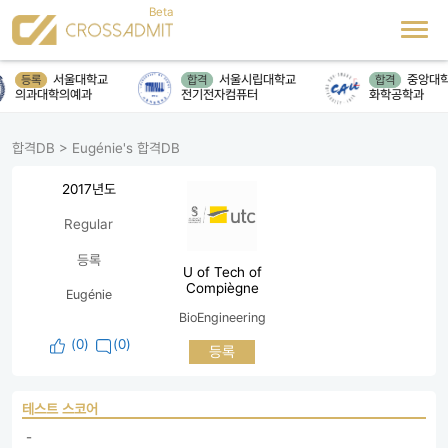
서울대학교
서울시립대학교
중앙대학
등록
합격
합격
의과대학의예과
전기전자컴퓨터
화학공학과
합격DB
>
Eugénie's 합격DB
2017년도
Regular
등록
U of Tech of
Compiègne
Eugénie
BioEngineering
(
0
)
(0)
등록
테스트 스코어
 - 