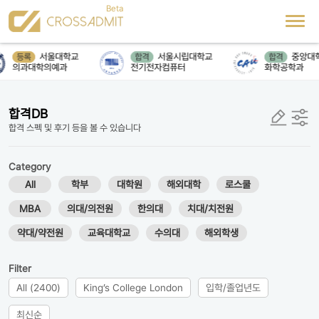
서울대학교
서울시립대학교
중앙대
등록
합격
합격
의과대학의예과
전기전자컴퓨터
화학공학과
합격DB
합격 스펙 및 후기 등을 볼 수 있습니다
Category
All
학부
대학원
해외대학
로스쿨
MBA
의대/의전원
한의대
치대/치전원
약대/약전원
교육대학교
수의대
해외학생
Filter
All (2400)
King’s College London
입학/졸업년도
최신순