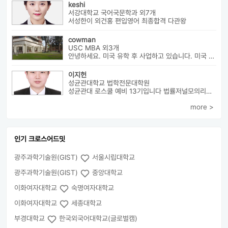
keshi
서강대학교 국어국문학과 외7개
서성한이 외건홍 편입영어 최종합격 다관왕
cowman
USC MBA 외3개
안녕하세요. 미국 유학 후 사업하고 있습니다. 미국 유학 관련 전반...
이지헌
성균관대학교 법학전문대학원
성균관대 로스쿨 예비 13기입니다 법률저널모의리트 전체3등으로 장학금 ...
more >
인기 크로스어드밋
광주과학기술원(GIST)
서울시립대학교
광주과학기술원(GIST)
중앙대학교
이화여자대학교
숙명여자대학교
이화여자대학교
세종대학교
부경대학교
한국외국어대학교(글로벌캠)