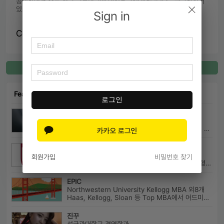
공익하면서 수능 쳤고 고등학교때 내신은 2점대였습니다~ 궁금하신거 
있으시면 친절히 알려드립니당
Sign in
Contents of Service
Register for Connect
Featured Connect
로그인
박현수
서울대학교 의예과 외3개
서울대학교 의과대학 의예과 21학번으로 진학하게 될 박현수라고 합니다~
고려대국어국문
고려대학교(서울캠) 국어국문학과 외4개
회원가입
비밀번호 찾기
고려대학교 국어국문학과 20학번 (학교추천 2 전형, 최초합) 성균관대...
EPIC
Northwestern University Kellogg MBA 외8개
Haas, Kellogg, Sloan 등 Top MBA에서 어드미션을 받았으며 21년 가을...
진꾸