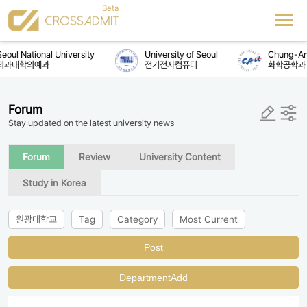
eoul National University
University of Seoul
Chung-Ang
의과대학의예과
전기전자컴퓨터
화학공학과
Forum
Stay updated on the latest university news
Forum
Review
University Content
Study in Korea
원광대학교
Tag
Category
Most Current
Post
DepartmentAdd