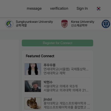
message
verification
Sign In
Sungkyunkwan University
Korea University
공학계열
신소재공학부
Register for Connect
Featured Connect
푸우우퐁
연세대학교(서울캠) 국제통상학과 외3개
연세대학교 재학
박현수
서울대학교 의예과 외3개
서울대학교 의과대학 의예과 21학번으로 진학하게 될 박현수라고 합니다~
jindol
홍익대학교 게임스프트웨어학과 외2개
게임소프트웨어학과를 졸업했고 학부에대한 설명과 진로에대해서 알려드릴수 ...