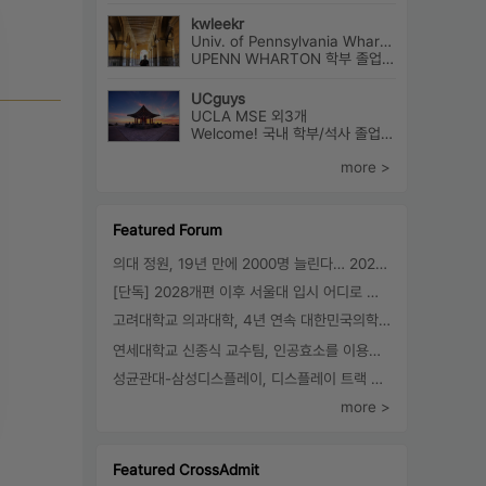
kwleekr
Univ. of Pennsylvania Wharton(Finance) 외2개
UPENN WHARTON 학부 졸업 / 전략컨설팅사 근무 / HBS MBA 재학 중 ...
UCguys
UCLA MSE 외3개
Welcome! 국내 학부/석사 졸업하고 미국에서 박사과정 재학중입니다. ...
more >
Featured Forum
의대 정원, 19년 만에 2000명 늘린다… 2025년 입시부터 적용
[단독] 2028개편 이후 서울대 입시 어디로 갈까.. ‘정시40% 폐지 추진’
고려대학교 의과대학, 4년 연속 대한민국의학한림원 정회원 최다 배출 外
연세대학교 신종식 교수팀, 인공효소를 이용한 아민의 키랄전환 세계 최초로 성공
성균관대-삼성디스플레이, 디스플레이 트랙 운영 협약 체결
more >
Featured CrossAdmit