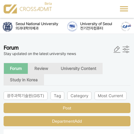
Seoul National University
University of Seoul
의과대학의예과
전기전자컴퓨터
Forum
Stay updated on the latest university news
Forum
Review
University Content
Study in Korea
광주과학기술원(GIST)
Tag
Category
Most Current
Post
DepartmentAdd