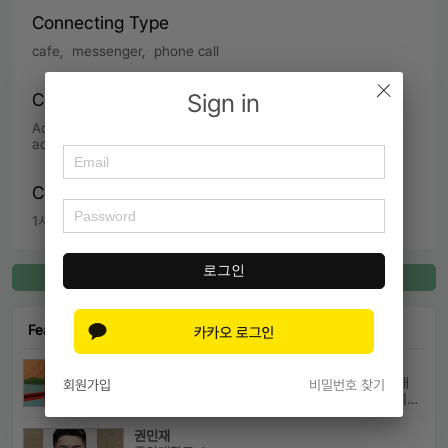
Connecting Type
cafe,  messenger,  phone call
Sign in
Contents of Service
Admissions Advice,  Application Strategy advice,  Share 
admissions materials
Connecting Time
1시간
로그인
Register for Connect
Featured Connect
EPIC
Northwestern University Kellogg MBA 외8개
회원가입
비밀번호 찾기
Haas, Kellogg, Sloan 등 Top MBA에서 어드미션을 받았으며 21년 가을...
권민재