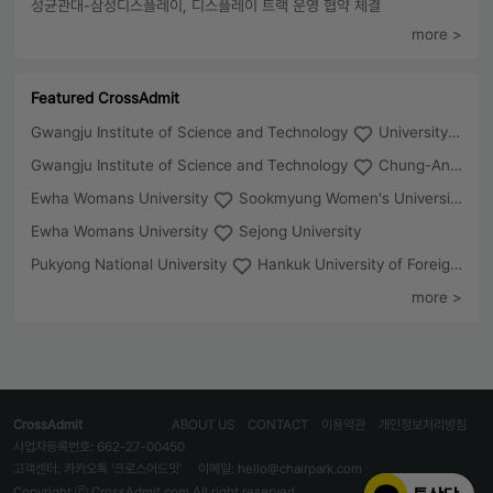
성균관대-삼성디스플레이, 디스플레이 트랙 운영 협약 체결
more >
Featured CrossAdmit
Gwangju Institute of Science and Technology
University of Seoul
Gwangju Institute of Science and Technology
Chung-Ang University
Ewha Womans University
Sookmyung Women's University
Ewha Womans University
Sejong University
Pukyong National University
Hankuk University of Foreign Studies(Global Campus
more >
CrossAdmit
ABOUT US
CONTACT
이용약관
개인정보처리방침
사업자등록번호: 662-27-00450
고객센터: 카카오톡 '크로스어드밋'
이메일: hello@chairpark.com
Copyright ⓒ CrossAdmit.com All right reserved