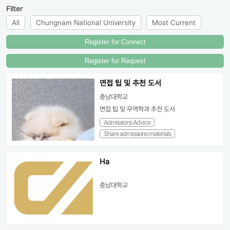
Filter
All
Chungnam National University
Most Current
Register for Connect
Register for Request
면접 팁 및 추천 도서
충남대학교
면접 팁 및 무역학과 추천 도서
Admissions Advice
Share admissions materials
Ha
충남대학교