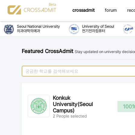
crossadmit
forum
rec
Seoul National University
University of Seoul
C
의과대학의예과
전기전자컴퓨터
Featured CrossAdmit
Stay updated on university decisi
Konkuk
University(Seoul
100
Campus)
2 People selected