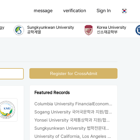
message
verification
Sign In
y
Sungkyunkwan University
Korea University
공학계열
신소재공학부
Register for CrossAdmit
Featured Records
Columbia University FinancialEconomics 지원
Sogang University 국어국문학과 지원/합격/등록
Yonsei University 국제통상학과 지원/합격/등록
Sungkyunkwan University 법학전문대학원 지원/합격
University of California, Los Angeles Sociology 합격