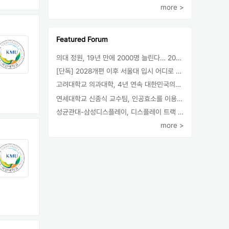
more >
Featured Forum
의대 정원, 19년 만에 2000명 늘린다… 2025년 입시부터 적용
[단독] 2028개편 이후 서울대 입시 어디로 갈까.. ‘정시40% 폐지 추진’
고려대학교 의과대학, 4년 연속 대한민국의학한림원 정회원 최다 배출 外
연세대학교 신종식 교수팀, 인공효소를 이용한 아민의 키랄전환 세계 최초로 성공
성균관대-삼성디스플레이, 디스플레이 트랙 운영 협약 체결
more >