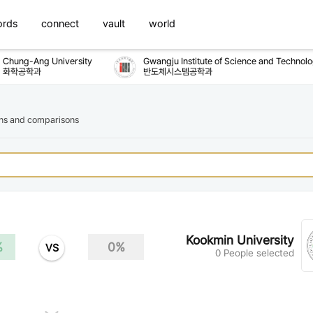
ords
connect
vault
world
hung-Ang University
Gwangju Institute of Science and Technolog
화학공학과
반도체시스템공학과
ons and comparisons
Kookmin University
%
0%
VS
0 People selected