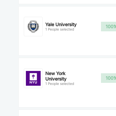
Yale University
100
1 People selected
New York
100
University
1 People selected