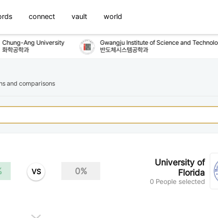
ords
connect
vault
world
hung-Ang University
Gwangju Institute of Science and Technolog
화학공학과
반도체시스템공학과
ons and comparisons
University of
%
0%
VS
Florida
0 People selected