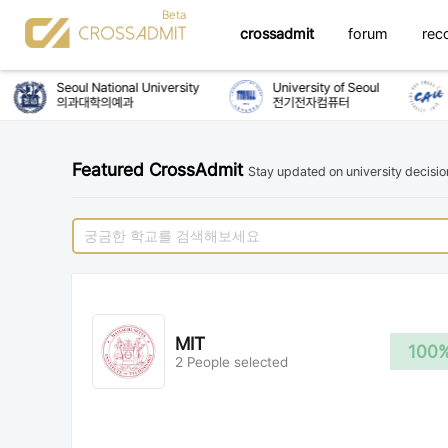
crossadmit
forum
rec
Seoul National University
University of Seoul
C
의과대학의예과
전기전자컴퓨터
Featured CrossAdmit
Stay updated on university decisi
MIT
100
2 People selected