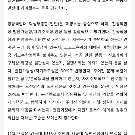
실천했는지, 공동체 구성원과의 협력과 소통을 위해 노력해 공동체
발전에 기여했는지 등을 평가한다.
경상국립대 학생부종합(일반)은 학생부를 중심으로 하며, 전공적합
성 발전가능성/자기주도성 인성 등을 종합적으로 평가한다. 전공적합
성의 반영비중이 50%로 가장 높다. 지원동기가 분명하고 전공과 연
계된 관심 흥미 열정이 있는지, 고교교육과정 내에서 이루어지는 전
공 기초수학능력을 보여주고 있는지, 전공 관련 활동과 진로계획의
구체성 타당성 일관성이 있는지, 실행하려는 의지가 있는지 등을 본
다. 발전가능성/자기주도성은 30%로 반영한다. 주어진 문제 해결에
필요한 탐구/분석능력을 발휘하고 있는지, 자기주도적으로 진로를 개
척하려는 도전의식과 모험정신을 갖추고 있는지를 살핀다. 인성은
20%로 반영한다. 구성원으로서 집단목표 및 자신의 역할을 정확하
게 인식하고 협력하며 자신에게 주어진 역할에 대해 성실한 자세로
끝까지 책임을 다하는지, 면접과정에서 지원자로서의 예의를 갖추고
최선을 다하는 모습을 보이는지 평가한다.
11월27일은 건국대 KU자기추천과 서울대 일반전형에서 면접을 실