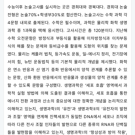
수능이후 논술고사를 실시하는 곳은 경희대와 경북대다. 경희대 논술
전형은 논술70%+학생부30%로 합산한다. 논술고사는 수학 과학 각
4문항 내외로 출제된다. 수학은 필수이며, 과학은 물리학 화학 생명
과학 중 1과목을 택해 응시한다. 고사시간은 총 120분이다. 지난해
수학 오전문항은 방정식과 부등식을 활용해 이차방정식과 이차부등
식의 해를 찾는 문제와 등비급수를 활용해 도형의 위치를 찾는 문제
였다. 물리는 케플러 법칙, 등가속도 운동, 일-에너지 정리, 전기장에
서의 힘, 뉴턴 운동법칙 등의 기본적 물리적 개념을 제시했다. 화학
은 연소 반응과 산 염기 중화 반응에서의 양적 관계를 추론할 수 있
는 문항, 산화 환원 반응에서의 반응물과 생성물의 양적 관계를 추론
할 수 있도록 문항을 구성했다. 생명과학은 ‘세포 호흡’ 영역에서 과
학적 실험 방법에 의해 도출된 결과를 이해하고, 세포 호흡을 통한
에너지 전환 과정과 산소의 중요성에 대한 정확한 개념을 논리적으로
이해하고 있는지, 생명과학Ⅰ의 ‘유전’과 생명과학Ⅱ의 ‘유전자의 발현
과 조절’ 영역을 연계해 진핵세포가 동일한 DNA에서 세포나 조직에
따라 다른 전사 조절 인자들의 발현으로 다른 종류의 RNA와 단백질
들을 발현함을 이해하고 있는지, 생명과학Ⅰ의 ‘항상성과 방어 작용’,