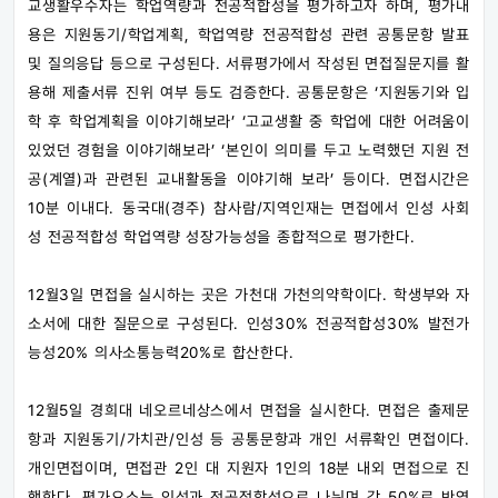
교생활우수자는 학업역량과 전공적합성을 평가하고자 하며, 평가내
용은 지원동기/학업계획, 학업역량 전공적합성 관련 공통문항 발표
및 질의응답 등으로 구성된다. 서류평가에서 작성된 면접질문지를 활
용해 제출서류 진위 여부 등도 검증한다. 공통문항은 ‘지원동기와 입
학 후 학업계획을 이야기해보라’ ‘고교생활 중 학업에 대한 어려움이
있었던 경험을 이야기해보라’ ‘본인이 의미를 두고 노력했던 지원 전
공(계열)과 관련된 교내활동을 이야기해 보라’ 등이다. 면접시간은
10분 이내다. 동국대(경주) 참사람/지역인재는 면접에서 인성 사회
성 전공적합성 학업역량 성장가능성을 종합적으로 평가한다.
12월3일 면접을 실시하는 곳은 가천대 가천의약학이다. 학생부와 자
소서에 대한 질문으로 구성된다. 인성30% 전공적합성30% 발전가
능성20% 의사소통능력20%로 합산한다.
12월5일 경희대 네오르네상스에서 면접을 실시한다. 면접은 출제문
항과 지원동기/가치관/인성 등 공통문항과 개인 서류확인 면접이다.
개인면접이며, 면접관 2인 대 지원자 1인의 18분 내외 면접으로 진
행한다. 평가요소는 인성과 전공적합성으로 나뉘며 각 50%로 반영