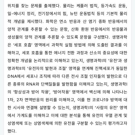
위치를 찾는 문제를 출제했다. 물리는 케플러 법칙, 등가속도 운동,
일-에너지 정리, 전기장에서의 힘, 뉴턴 운동법칙 등의 기본적 물리
적 개념을 제시했다. 화학은 연소 반응과 산 염기 중화 반응에서의
양적 관계를 추론할 수 있는 문항, 산화 환원 반응에서의 반응물과
생성물의 양적 관계를 추론할 수 있도록 문항을 구성했다. 생명과학
은 ‘세포 호흡’ 영역에서 과학적 실험 방법에 의해 도출된 결과를 이
해하고, 세포 호흡을 통한 에너지 전환 과정과 산소의 중요성에 대한
정확한 개념을 논리적으로 이해하고 있는지, 생명과학Ⅰ의 ‘유전’과 생
명과학Ⅱ의 ‘유전자의 발현과 조절’ 영역을 연계해 진핵세포가 동일한
DNA에서 세포나 조직에 따라 다른 전사 조절 인자들의 발현으로 다
른 종류의 RNA와 단백질들을 발현함을 이해하고 있는지, 생명과학Ⅰ
의 ‘항상성과 방어 작용’, ‘방어작용’ 영역에서 백신에 의해 나타나는
1차, 2차 면역반응의 원리를 이해하고, 이를 현 코로나19 방역에 대
한 시사와 연결해 설명할 수 있는지, 생명과학Ⅰ의 ‘사람의 유전’ 영역
에서 가계도를 이해하고 이에 대한 분석을 통해 유전의 우열 관계 및
성염색체 또는 상염색체에 의한 유전을 구분할 수 있는지 평가하고자
했다.