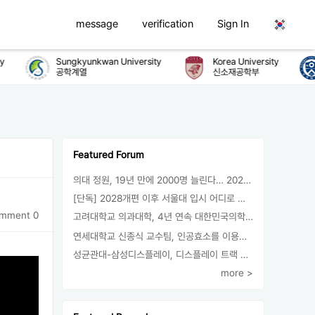
message
verification
Sign In
Sungkyunkwan University
Korea University
공학계열
신소재공학부
Featured Forum
의대 정원, 19년 만에 2000명 늘린다… 2025년 입시부터 적용
[단독] 2028개편 이후 서울대 입시 어디로 갈까.. ‘정시40% 폐지 추진’
mment 0
고려대학교 의과대학, 4년 연속 대한민국의학한림원 정회원 최다 배출 外
연세대학교 신종식 교수팀, 인공효소를 이용한 아민의 키랄전환 세계 최초로 성공
성균관대-삼성디스플레이, 디스플레이 트랙 운영 협약 체결
more >