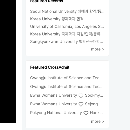
Featured Records
Seoul National University 의예과 합격/등록
Korea University 경제학과 합격
University of California, Los Angeles Sociology 합격
Korea University 국제학과 지원/합격/등록
Sungkyunkwan University 법학전문대학원 지원/합격
more >
Featured CrossAdmit
Gwangju Institute of Science and Technology
Univ
Gwangju Institute of Science and Technology
Chun
Ewha Womans University
Sookmyung Women's University
Ewha Womans University
Sejong University
Pukyong National University
Hankuk University of Foreign Studies(Global Campus
more >