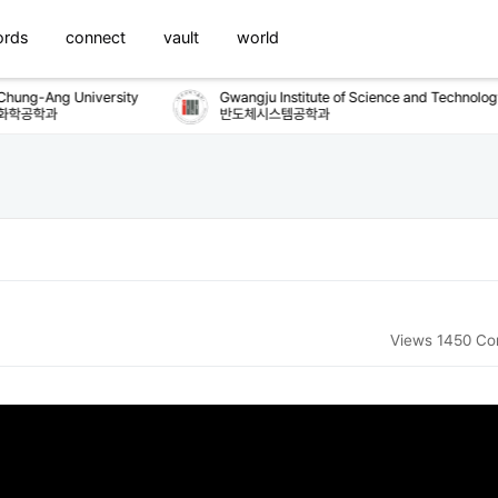
ords
connect
vault
world
ung-Ang University
Gwangju Institute of Science and Technology
학공학과
반도체시스템공학과
Views 1450
Co