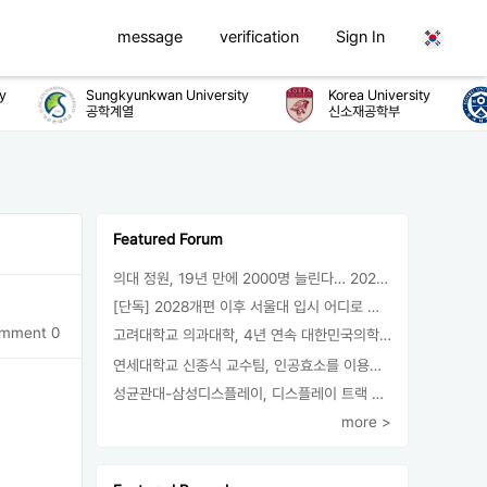
message
verification
Sign In
Sungkyunkwan University
Korea University
공학계열
신소재공학부
Featured Forum
의대 정원, 19년 만에 2000명 늘린다… 2025년 입시부터 적용
[단독] 2028개편 이후 서울대 입시 어디로 갈까.. ‘정시40% 폐지 추진’
mment 0
고려대학교 의과대학, 4년 연속 대한민국의학한림원 정회원 최다 배출 外
연세대학교 신종식 교수팀, 인공효소를 이용한 아민의 키랄전환 세계 최초로 성공
성균관대-삼성디스플레이, 디스플레이 트랙 운영 협약 체결
more >