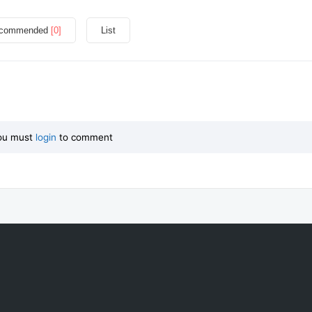
commended
[0]
List
ou must
login
to comment