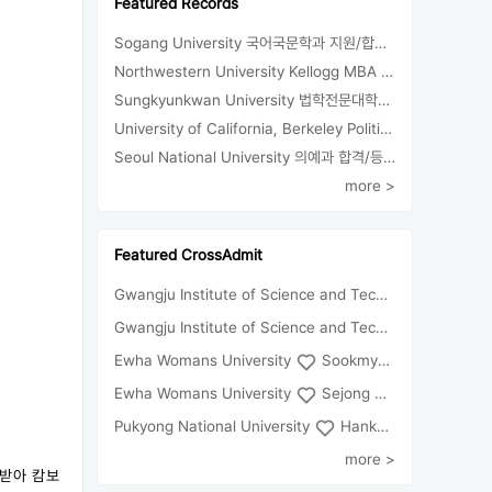
Featured Records
Sogang University 국어국문학과 지원/합격/등록
Northwestern University Kellogg MBA 합격
Sungkyunkwan University 법학전문대학원 지원/합격
University of California, Berkeley Political Science 지원/합격/등록
Seoul National University 의예과 합격/등록
more >
Featured CrossAdmit
Gwangju Institute of Science and Technology
Univ
Gwangju Institute of Science and Technology
Chun
Ewha Womans University
Sookmyung Women's University
Ewha Womans University
Sejong University
Pukyong National University
Hankuk University of Foreign Studies(Global Campus
more >
 받아 캄보