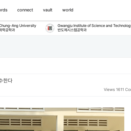
ords
connect
vault
world
ng-Ang University
Gwangju Institute of Science and Technology
공학과
반도체시스템공학과
전수한다
Views 1611
Co