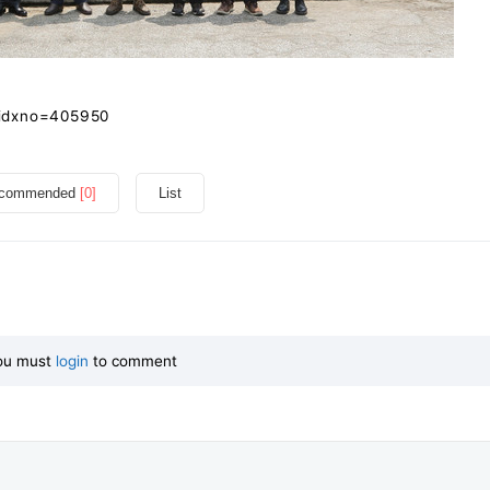
?idxno=405950
commended
[0]
List
ou must
login
to comment