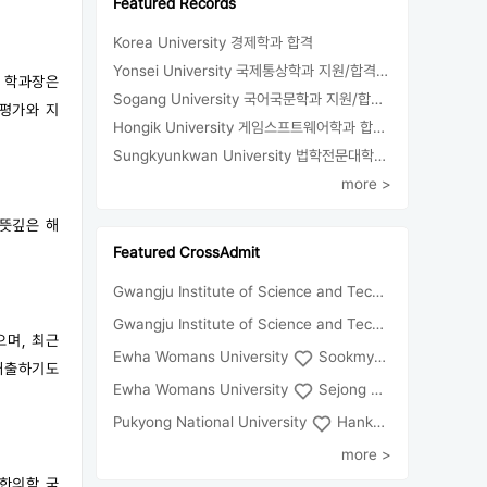
Featured Records
Korea University 경제학과 합격
Yonsei University 국제통상학과 지원/합격/등록
수 학과장은
Sogang University 국어국문학과 지원/합격/등록
기평가와 지
Hongik University 게임스프트웨어학과 합격/등록
Sungkyunkwan University 법학전문대학원 합격
more >
 뜻깊은 해
Featured CrossAdmit
Gwangju Institute of Science and Technology
Univ
Gwangju Institute of Science and Technology
Chun
으며, 최근
Ewha Womans University
Sookmyung Women's University
배출하기도
Ewha Womans University
Sejong University
Pukyong National University
Hankuk University of Foreign Studies(Global Campus
more >
 한의학 국