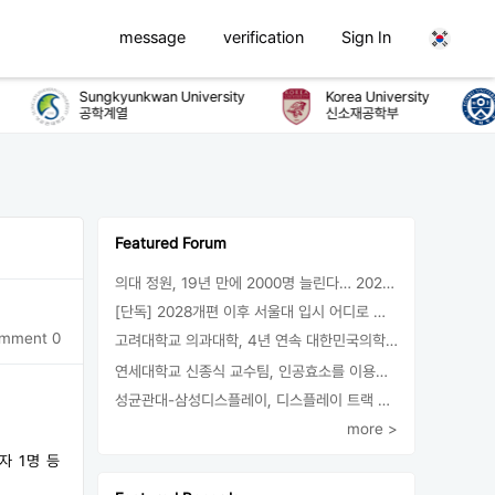
message
verification
Sign In
Sungkyunkwan University
Korea University
Y
공학계열
신소재공학부
Featured Forum
의대 정원, 19년 만에 2000명 늘린다… 2025년 입시부터 적용
[단독] 2028개편 이후 서울대 입시 어디로 갈까.. ‘정시40% 폐지 추진’
mment 0
고려대학교 의과대학, 4년 연속 대한민국의학한림원 정회원 최다 배출 外
연세대학교 신종식 교수팀, 인공효소를 이용한 아민의 키랄전환 세계 최초로 성공
성균관대-삼성디스플레이, 디스플레이 트랙 운영 협약 체결
more >
자 1명 등