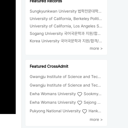
Featured Records
Sungkyunkwan University 법학전문대학원 지원/합격
University of California, Berkeley Political Science 지원/합격/등록
University of California, Los Angeles Sociology 합격
Sogang University 국어국문학과 지원/합격/등록
Korea University 국어국문학과 지원/합격/등록
more >
Featured CrossAdmit
Gwangju Institute of Science and Technology
Univ
Gwangju Institute of Science and Technology
Chun
Ewha Womans University
Sookmyung Women's University
Ewha Womans University
Sejong University
Pukyong National University
Hankuk University of Foreign Studies(Global Campus
more >