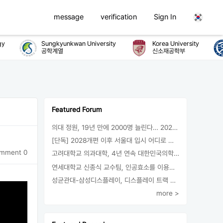
message
verification
Sign In
Sungkyunkwan University
Korea University
공학계열
신소재공학부
Featured Forum
의대 정원, 19년 만에 2000명 늘린다… 2025년 입시부터 적용
[단독] 2028개편 이후 서울대 입시 어디로 갈까.. ‘정시40% 폐지 추진’
mment 0
고려대학교 의과대학, 4년 연속 대한민국의학한림원 정회원 최다 배출 外
연세대학교 신종식 교수팀, 인공효소를 이용한 아민의 키랄전환 세계 최초로 성공
성균관대-삼성디스플레이, 디스플레이 트랙 운영 협약 체결
more >