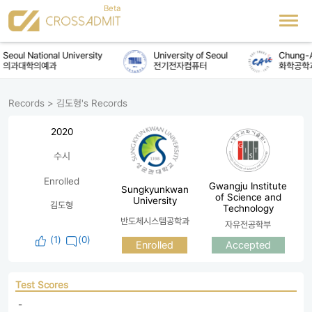
Seoul National University
University of Seoul
Chung-An
의과대학의예과
전기전자컴퓨터
화학공학
Records
>
김도형's Records
2020
수시
Enrolled
Gwangju Institute
Sungkyunkwan
of Science and
University
김도형
Technology
반도체시스템공학과
자유전공학부
(
1
)
(0)
Enrolled
Accepted
Test Scores
 - 