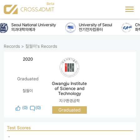
Seoul National University
University of Seoul
Chu
의과대학의예과
전기전자컴퓨터
화
Records
>
칠월이's Records
2020
Graduated
Gwangju Institute
of Science and
칠월이
Technology
지구환경공학
(
0
)
(0)
Graduated
Test Scores
 - 