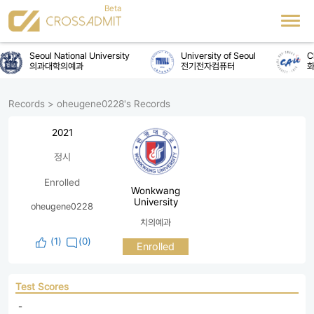
Seoul National University
University of Seoul
Ch
의과대학의예과
전기전자컴퓨터
화
Records
>
oheugene0228's Records
2021
정시
Enrolled
Wonkwang
University
oheugene0228
치의예과
(
1
)
(0)
Enrolled
Test Scores
 - 