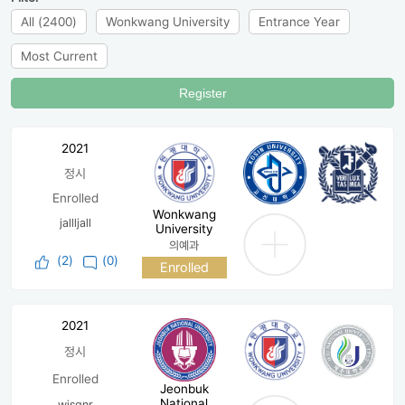
All (2400)
Wonkwang University
Entrance Year
Most Current
Register
2021
정시
Enrolled
Wonkwang
jallljall
University
의예과
(
2
)
(0)
Enrolled
2021
정시
Enrolled
Jeonbuk
National
wjsqnr