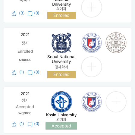
University
의예과
(
3
)
(0)
Enrolled
2021
정시
Enrolled
Seoul National
snueco
University
경제학과
(
1
)
(0)
Enrolled
2021
정시
Accepted
wgmed
Kosin University
의예과
(
1
)
(0)
Accepted