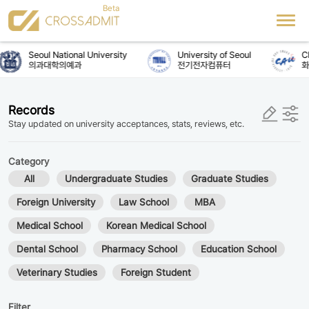
Seoul National University
University of Seoul
Chu
의과대학의예과
전기전자컴퓨터
화
Records
Stay updated on university acceptances, stats, reviews, etc.
Category
All
Undergraduate Studies
Graduate Studies
Foreign University
Law School
MBA
Medical School
Korean Medical School
Dental School
Pharmacy School
Education School
Veterinary Studies
Foreign Student
Filter