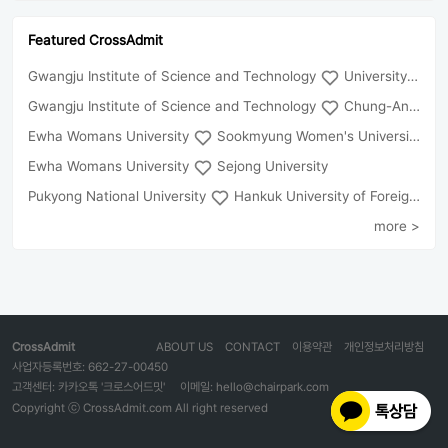
Featured CrossAdmit
Gwangju Institute of Science and Technology
University of Seoul
Gwangju Institute of Science and Technology
Chung-Ang University
Ewha Womans University
Sookmyung Women's University
Ewha Womans University
Sejong University
Pukyong National University
Hankuk University of Foreign Studies(Global Campus
more >
CrossAdmit
ABOUT US
CONTACT
이용약관
개인정보처리방침
사업자등록번호: 662-27-00450
고객센터: 카카오톡 '크로스어드밋'
이메일: hello@chairpark.com
Copyright ⓒ CrossAdmit.com All right reserved