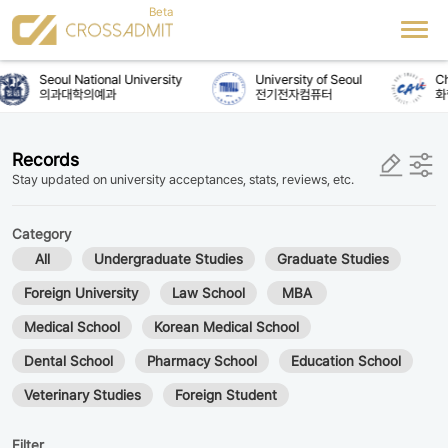
Seoul National University
University of Seoul
Chu
의과대학의예과
전기전자컴퓨터
화
Records
Stay updated on university acceptances, stats, reviews, etc.
Category
All
Undergraduate Studies
Graduate Studies
Foreign University
Law School
MBA
Medical School
Korean Medical School
Dental School
Pharmacy School
Education School
Veterinary Studies
Foreign Student
Filter