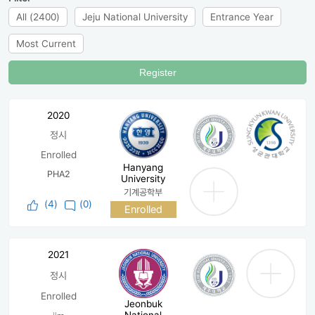
All (2400)
Jeju National University
Entrance Year
Most Current
Register
2020
정시
Enrolled
Hanyang
PHA2
University
기계공학부
(
4
)
(0)
Enrolled
2021
정시
Enrolled
Jeonbuk