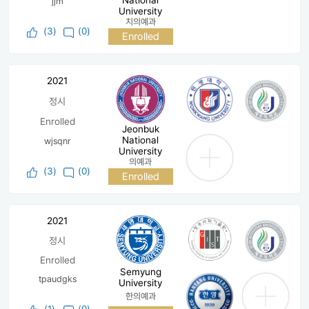
National
jjm
University
치의예과
(
3
)
(0)
Enrolled
2021
정시
Enrolled
Jeonbuk
National
wjsqnr
University
의예과
(
3
)
(0)
Enrolled
2021
정시
Enrolled
Semyung
tpaudgks
University
한의예과
(
1
)
(0)