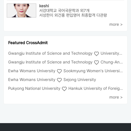
keshi
서강대학교 국어국문학과 외7개
서성한이 외건홍 편입영어 최종합격 다관왕
more >
Featured CrossAdmit
Gwangju Institute of Science and Technology
University of Seoul
Gwangju Institute of Science and Technology
Chung-Ang University
Ewha Womans University
Sookmyung Women's University
Ewha Womans University
Sejong University
Pukyong National University
Hankuk University of Foreign Studies(Global Campus
more >