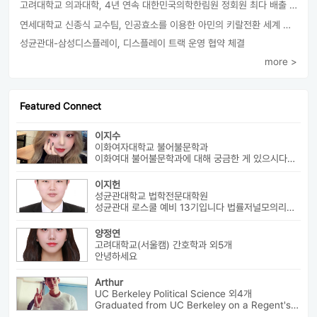
고려대학교 의과대학, 4년 연속 대한민국의학한림원 정회원 최다 배출 外
연세대학교 신종식 교수팀, 인공효소를 이용한 아민의 키랄전환 세계 최초로 성공
성균관대-삼성디스플레이, 디스플레이 트랙 운영 협약 체결
more >
Featured Connect
이지수
이화여자대학교 불어불문학과
이화여대 불어불문학과에 대해 궁금한 게 있으시다면 번호로 연락 바랍니다...
이지헌
성균관대학교 법학전문대학원
성균관대 로스쿨 예비 13기입니다 법률저널모의리트 전체3등으로 장학금 ...
양정연
고려대학교(서울캠) 간호학과 외5개
안녕하세요
Arthur
UC Berkeley Political Science 외4개
Graduated from UC Berkeley on a Regent's Scholarship. Af...