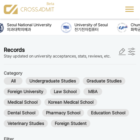
Seoul National University
University of Seoul
Chung
의과대학의예과
전기전자컴퓨터
화학공
Records
Stay updated on university acceptances, stats, reviews, etc.
Category
All
Undergraduate Studies
Graduate Studies
Foreign University
Law School
MBA
Medical School
Korean Medical School
Dental School
Pharmacy School
Education School
Veterinary Studies
Foreign Student
Filter