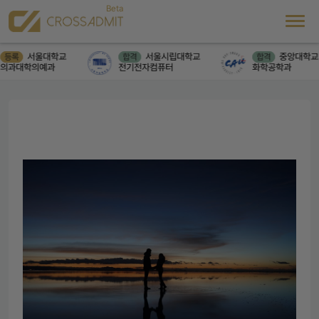
서울대학교
서울시립대학교
중앙대학교
등록
합격
합격
의과대학의예과
전기전자컴퓨터
화학공학과