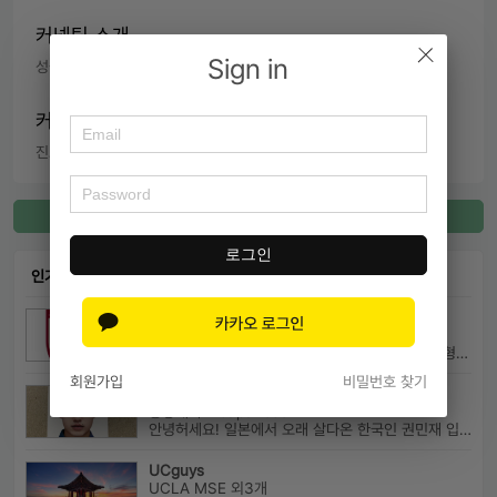
커넥팅 소개
Sign in
성균관대 반도체시스템공학과 졸업 후 미국 MBA 졸업하였습니다.
커넥팅 내용
진로 조언,  학교 소개,  학습 방법 조언
커넥팅 등록
로그인
인기 커넥팅
고려대국어국문
고려대학교(서울캠) 국어국문학과 외4개
고려대학교 국어국문학과 20학번 (학교추천 2 전형, 최초합) 성균관대...
회원가입
비밀번호 찾기
권민재
중앙대학교 Japanese
안녕허세요! 일본에서 오래 살다온 한국인 권민재 입니다. 16년간 설고...
UCguys
UCLA MSE 외3개