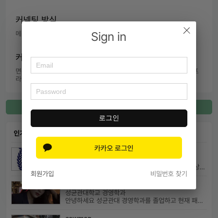
커넥팅 방식
Sign in
메신저,  식사 및 미팅,  온캠퍼스,  전화 미팅,  화상 미팅
커넥팅 내용
면접 조언,  입시 정보 조언,  지원 전략 조언,  진로 조언,  캠퍼스 오프
라인 투어,  학교 소개,  학습 방법 조언
커넥팅 등록
로그인
인기 커넥팅
이채윤
서울대학교 경제학부
대치동에서 자기소개서 및 면접에 대한 구체적인 상담 진행하고 있습니다....
회원가입
비밀번호 찾기
진꾸
성균관대학교 경영학과
안녕하세요 성균관대 경영학과를 졸업하고 현재 패션 회사 기획자로 있습니...