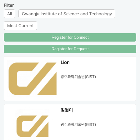
Filter
All
Gwangju Institute of Science and Technology
Most Current
Register for Connect
Register for Request
Lion
광주과학기술원(GIST)
칠월이
광주과학기술원(GIST)