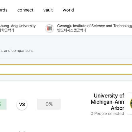
ords
connect
vault
world
ung-Ang University
Gwangju Institute of Science and Technology
학공학과
반도체시스템공학과
ons and comparisons
University of
Michigan-Ann
%
0%
VS
Arbor
0 People selected