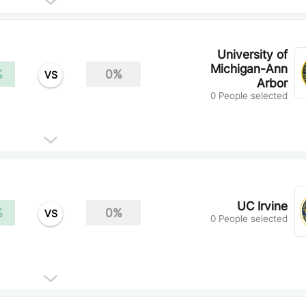
University of
Michigan-Ann
%
0%
VS
Arbor
0 People selected
UC Irvine
%
0%
VS
0 People selected