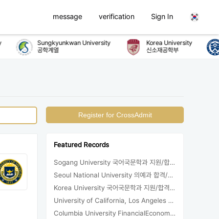
message
verification
Sign In
Sungkyunkwan University
Korea University
공학계열
신소재공학부
Register for CrossAdmit
Featured Records
Sogang University 국어국문학과 지원/합격/등록
Seoul National University 의예과 합격/등록
Korea University 국어국문학과 지원/합격/등록
University of California, Los Angeles Sociology 합격
Columbia University FinancialEconomics 지원