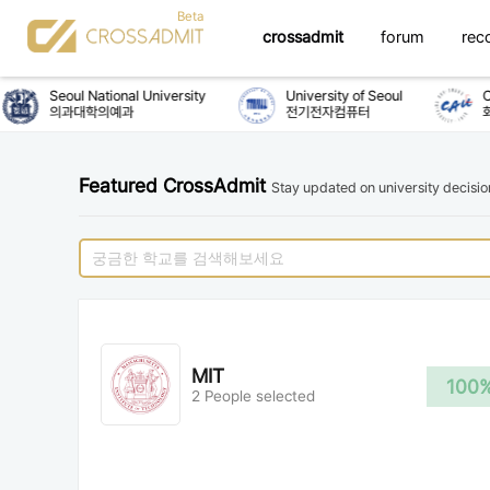
crossadmit
forum
rec
Seoul National University
University of Seoul
Ch
의과대학의예과
전기전자컴퓨터
화
Featured CrossAdmit
Stay updated on university decisi
MIT
100
2 People selected