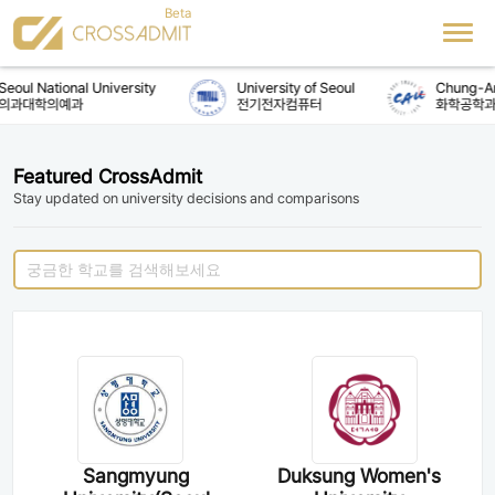
eoul National University
University of Seoul
Chung-Ang
의과대학의예과
전기전자컴퓨터
화학공학과
Featured CrossAdmit
Stay updated on university decisions and comparisons
Sangmyung
Duksung Women's