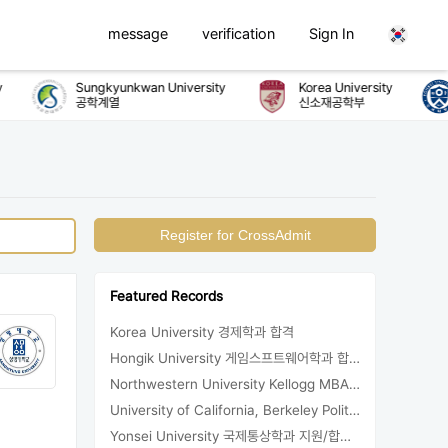
message
verification
Sign In
Sungkyunkwan University
Korea University
공학계열
신소재공학부
Register for CrossAdmit
Featured Records
Korea University 경제학과 합격
Hongik University 게임스프트웨어학과 합격/등록
Northwestern University Kellogg MBA 합격
University of California, Berkeley Political Science 지원/합격/등록
Yonsei University 국제통상학과 지원/합격/등록