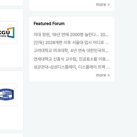
more >
Featured Forum
의대 정원, 19년 만에 2000명 늘린다… 2025년 입시부터 적용
[단독] 2028개편 이후 서울대 입시 어디로 갈까.. ‘정시40% 폐지 추진’
고려대학교 의과대학, 4년 연속 대한민국의학한림원 정회원 최다 배출 外
연세대학교 신종식 교수팀, 인공효소를 이용한 아민의 키랄전환 세계 최초로 성공
성균관대-삼성디스플레이, 디스플레이 트랙 운영 협약 체결
more >