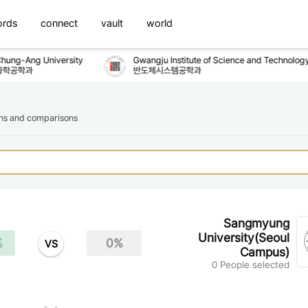
ords
connect
vault
world
ng-Ang University
Gwangju Institute of Science and Technology
학공학과
반도체시스템공학과
ons and comparisons
Sangmyung
University(Seoul
%
0%
VS
Campus)
0 People selected