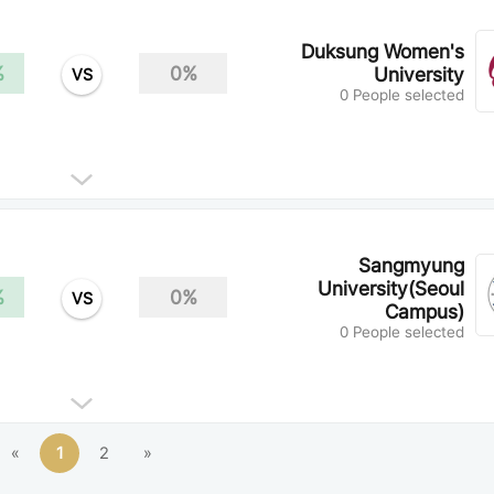
Duksung Women's
%
0%
University
VS
0 People selected
Sangmyung
University(Seoul
%
0%
VS
Campus)
0 People selected
«
1
2
»