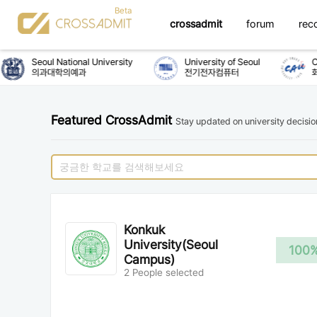
crossadmit
forum
rec
Seoul National University
University of Seoul
Chu
의과대학의예과
전기전자컴퓨터
화
Featured CrossAdmit
Stay updated on university decisi
Konkuk
University(Seoul
100
Campus)
2 People selected