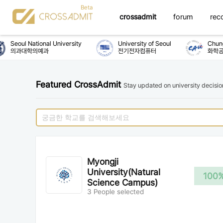
crossadmit
forum
rec
Seoul National University
University of Seoul
Chung-
의과대학의예과
전기전자컴퓨터
화학공
Featured CrossAdmit
Stay updated on university decisi
Myongji
University(Natural
100
Science Campus)
3 People selected