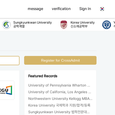
message
verification
Sign In
Sungkyunkwan University
Korea University
Yo
공학계열
신소재공학부
식
Register for CrossAdmit
Featured Records
University of Pennsylvania Wharton MBA 합격/등록
University of California, Los Angeles Sociology 합격
Northwestern University Kellogg MBA 합격
Korea University 국제학과 지원/합격/등록
Sungkyunkwan University 법학전문대학원 합격