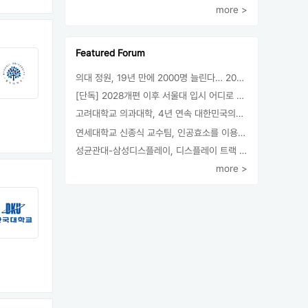
more >
Featured Forum
의대 정원, 19년 만에 2000명 늘린다… 2025년 입시부터 적용
[단독] 2028개편 이후 서울대 입시 어디로 갈까.. ‘정시40% 폐지 추진’
고려대학교 의과대학, 4년 연속 대한민국의학한림원 정회원 최다 배출 外
연세대학교 신종식 교수팀, 인공효소를 이용한 아민의 키랄전환 세계 최초로 성공
성균관대-삼성디스플레이, 디스플레이 트랙 운영 협약 체결
more >