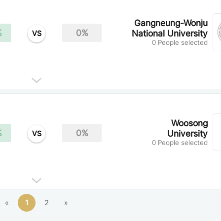
Gangneung-Wonju
%
0%
National University
VS
0 People selected
Woosong
%
0%
University
VS
0 People selected
«
1
2
»