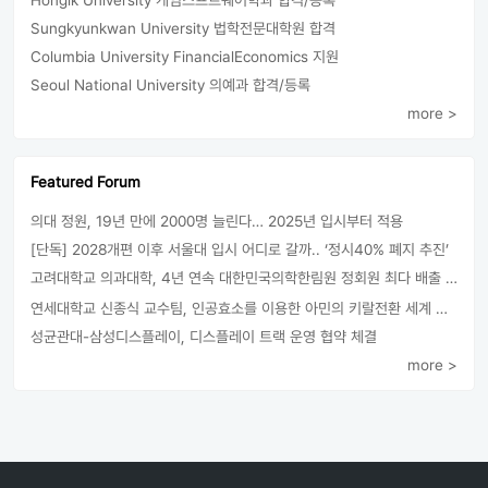
Hongik University 게임스프트웨어학과 합격/등록
Sungkyunkwan University 법학전문대학원 합격
Columbia University FinancialEconomics 지원
Seoul National University 의예과 합격/등록
more >
Featured Forum
의대 정원, 19년 만에 2000명 늘린다… 2025년 입시부터 적용
[단독] 2028개편 이후 서울대 입시 어디로 갈까.. ‘정시40% 폐지 추진’
고려대학교 의과대학, 4년 연속 대한민국의학한림원 정회원 최다 배출 外
연세대학교 신종식 교수팀, 인공효소를 이용한 아민의 키랄전환 세계 최초로 성공
성균관대-삼성디스플레이, 디스플레이 트랙 운영 협약 체결
more >