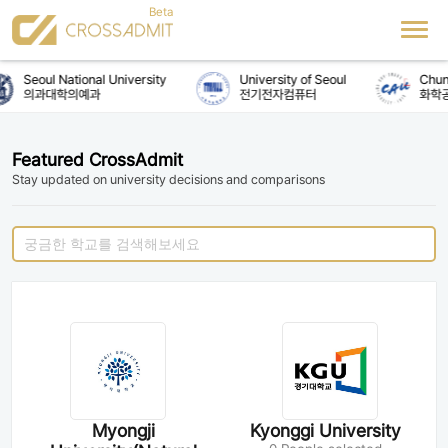
Seoul National University
University of Seoul
Chung
의과대학의예과
전기전자컴퓨터
화학공
Featured CrossAdmit
Stay updated on university decisions and comparisons
Myongji
Kyonggi University