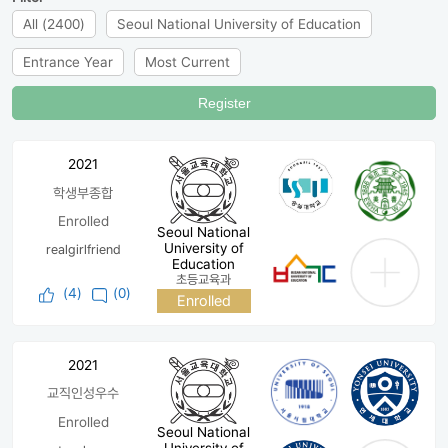
All (2400)
Seoul National University of Education
Entrance Year
Most Current
Register
2021
학생부종합
Enrolled
Seoul National
University of
realgirlfriend
Education
초등교육과
(
4
)
(0)
Enrolled
2021
교직인성우수
Enrolled
Seoul National