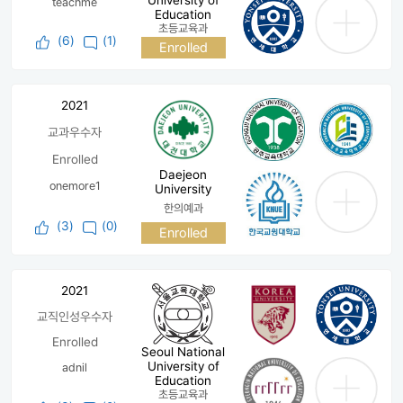
University of
teachme
Education
초등교육과
(
6
)
(1)
Enrolled
2021
교과우수자
Enrolled
Daejeon
onemore1
University
한의예과
(
3
)
(0)
Enrolled
2021
교직인성우수자
Enrolled
Seoul National
University of
adnil
Education
초등교육과