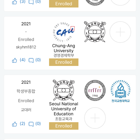
(
3
)
(0)
Enrolled
2021
-
Enrolled
Chung-Ang
skyhm1812
University
경영경제학부
(
4
)
(0)
Enrolled
2021
학생부종합
Enrolled
Seoul National
University of
교대러
Education
초등교육과
(
2
)
(0)
Enrolled