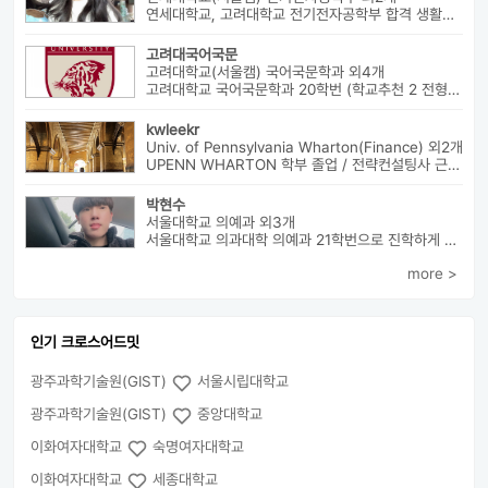
연세대학교, 고려대학교 전기전자공학부 합격 생활기록부, 내신, 활동 등...
고려대국어국문
고려대학교(서울캠) 국어국문학과 외4개
고려대학교 국어국문학과 20학번 (학교추천 2 전형, 최초합) 성균관대...
kwleekr
Univ. of Pennsylvania Wharton(Finance) 외2개
UPENN WHARTON 학부 졸업 / 전략컨설팅사 근무 / HBS MBA 재학 중 ...
박현수
서울대학교 의예과 외3개
서울대학교 의과대학 의예과 21학번으로 진학하게 될 박현수라고 합니다~
more >
인기 크로스어드밋
광주과학기술원(GIST)
서울시립대학교
광주과학기술원(GIST)
중앙대학교
이화여자대학교
숙명여자대학교
이화여자대학교
세종대학교