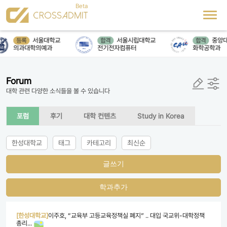
서울대학교
서울시립대학교
중앙대
등록
합격
합격
의과대학의예과
전기전자컴퓨터
화학공학과
Forum
대학 관련 다양한 소식들을 볼 수 있습니다
포럼
후기
대학 컨텐츠
Study in Korea
한성대학교
태그
카테고리
최신순
글쓰기
학과추가
[한성대학교]
이주호, “교육부 고등교육정책실 폐지” .. 대입 국교위-대학정책
총리...