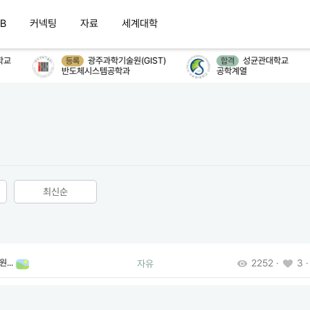
B
커넥팅
자료
세계대학
교
광주과학기술원(GIST)
성균관대학교
등록
합격
반도체시스템공학과
공학계열
최신순
...
2252 ·
3 ·
자유