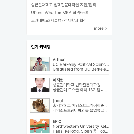
성균관대학교 법학전문대학원 지원/합격
UPenn Wharton MBA 합격/등록
고려대학교(서울캠) 경제학과 합격
more >
인기 커넥팅
Arthur
UC Berkeley Political Science 외4개
Graduated from UC Berkeley on a Regent's Scholarship. Af...
이지헌
성균관대학교 법학전문대학원
성균관대 로스쿨 예비 13기입니다 법률저널모의리트 전체3등으로 장학금 ...
jindol
홍익대학교 게임스프트웨어학과 외2개
게임소프트웨어학과를 졸업했고 학부에대한 설명과 진로에대해서 알려드릴수 ...
EPIC
Northwestern University Kellogg MBA 외8개
Haas, Kellogg, Sloan 등 Top MBA에서 어드미션을 받았으며 21년 가을...