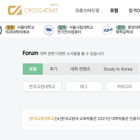
크로스어드밋
포럼
합격D
서울대학교
서울시립대학교
중앙대학
등록
합격
합격
의과대학의예과
전기전자컴퓨터
화학공학과
Forum
대학 관련 다양한 소식들을 볼 수 있습니다
포럼
후기
대학 컨텐츠
Study in Korea
한국교원대학교
태그
카테고리
[한국교원대학교]
[✭]한국교원대 교육박물관 2021년 대학박물관 진흥지원