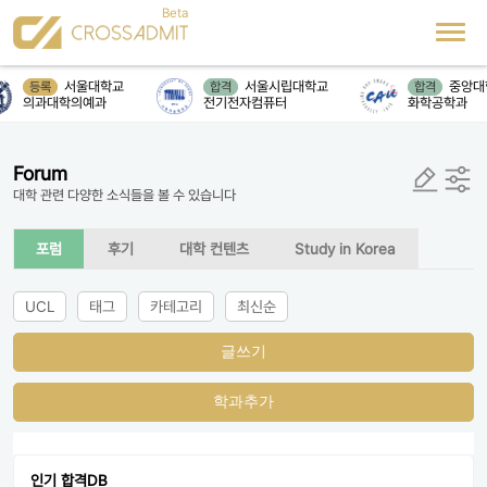
서울대학교
서울시립대학교
중앙대
등록
합격
합격
의과대학의예과
전기전자컴퓨터
화학공학과
Forum
대학 관련 다양한 소식들을 볼 수 있습니다
포럼
후기
대학 컨텐츠
Study in Korea
UCL
태그
카테고리
최신순
글쓰기
학과추가
인기 합격DB