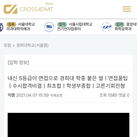
서울대학교
서울시립대학교
중앙대
등록
합격
합격
의과대학의예과
전기전자컴퓨터
화학공학과
포럼
>
경희대학교(서울캠)
[입학 정보]
내신 5등급이 면접으로 경희대 학종 붙은 썰ㅣ면접꿀팁
ㅣ수시합격비결ㅣ최초합ㅣ학생부종합ㅣ고른기회전형
익명
2021.04.01 15:59
조회 1585
댓글 0
삭제요청