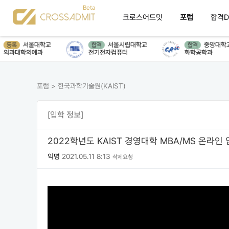
크로스어드밋
포럼
합격D
서울대학교
서울시립대학교
중앙대학교
등록
합격
합격
의과대학의예과
전기전자컴퓨터
화학공학과
포럼
>
한국과학기술원(KAIST)
[입학 정보]
2022학년도 KAIST 경영대학 MBA/MS 온라인
익명
2021.05.11 8:13
삭제요청