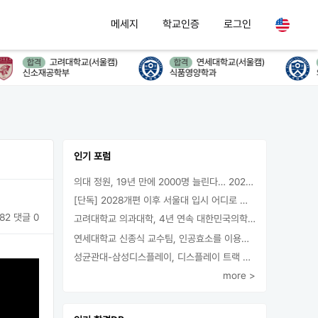
메세지
학교인증
로그인
고려대학교(서울캠)
연세대학교(서울캠)
합격
합격
신소재공학부
식품영양학과
의
인기 포럼
의대 정원, 19년 만에 2000명 늘린다… 2025년 입시부터 적용
[단독] 2028개편 이후 서울대 입시 어디로 갈까.. ‘정시40% 폐지 추진’
82
댓글 0
고려대학교 의과대학, 4년 연속 대한민국의학한림원 정회원 최다 배출 外
연세대학교 신종식 교수팀, 인공효소를 이용한 아민의 키랄전환 세계 최초로 성공
성균관대-삼성디스플레이, 디스플레이 트랙 운영 협약 체결
more >