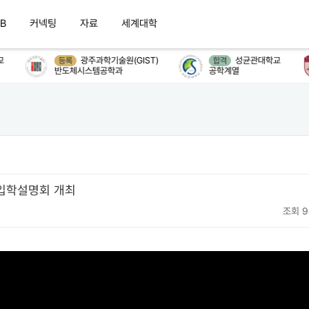
B
커넥팅
자료
세계대학
광주과학기술원(GIST)
성균관대학교
등록
합격
반도체시스템공학과
공학계열
 입학설명회 개최
조회 9