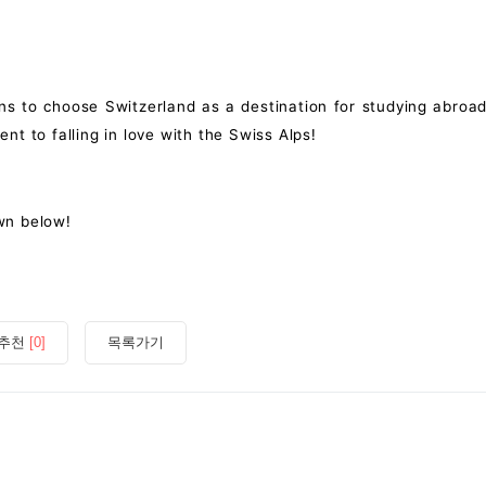
ons to choose Switzerland as a destination for studying abroad
nt to falling in love with the Swiss Alps!
wn below!
추천
[0]
목록가기