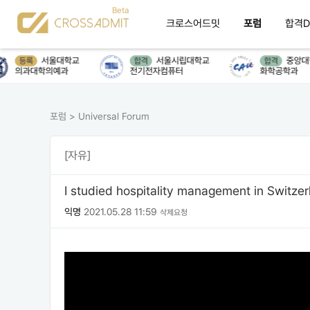
크로스어드밋
포럼
합격D
서울대학교
서울시립대학교
중앙대학
등록
합격
합격
의과대학의예과
전기전자컴퓨터
화학공학과
포럼
>
Universal Forum
[자유]
I studied hospitality management in Switzer
익명
2021.05.28 11:59
삭제요청