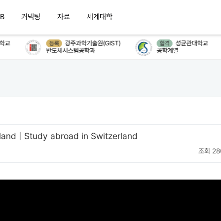
B
커넥팅
자료
세계대학
교
광주과학기술원(GIST)
성균관대학교
등록
합격
반도체시스템공학과
공학계열
land | Study abroad in Switzerland
조회 28