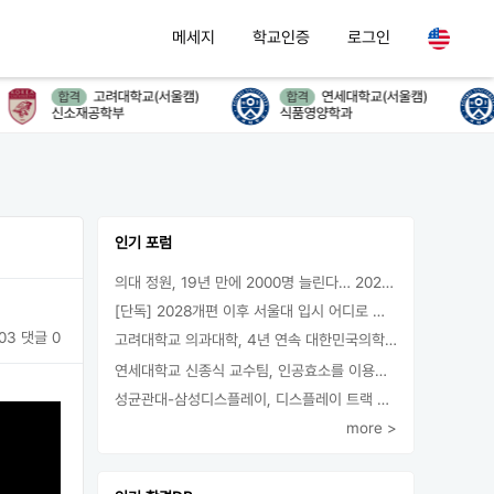
메세지
학교인증
로그인
고려대학교(서울캠)
연세대학교(서울캠)
합격
합격
신소재공학부
식품영양학과
인기 포럼
의대 정원, 19년 만에 2000명 늘린다… 2025년 입시부터 적용
[단독] 2028개편 이후 서울대 입시 어디로 갈까.. ‘정시40% 폐지 추진’
03
댓글 0
고려대학교 의과대학, 4년 연속 대한민국의학한림원 정회원 최다 배출 外
연세대학교 신종식 교수팀, 인공효소를 이용한 아민의 키랄전환 세계 최초로 성공
성균관대-삼성디스플레이, 디스플레이 트랙 운영 협약 체결
more >