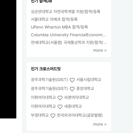
인기 합격DB
성균관대학교 자연과학계열 지원/합격/등록
서울대학교 의예과 합격/등록
UPenn Wharton MBA 합격/등록
Columbia University FinancialEconomics 지원
연세대학교(서울캠) 국제통상학과 지원/합격/등록
more >
인기 크로스어드밋
광주과학기술원(GIST)
서울시립대학교
광주과학기술원(GIST)
중앙대학교
이화여자대학교
숙명여자대학교
이화여자대학교
세종대학교
부경대학교
한국외국어대학교(글로벌캠)
more >