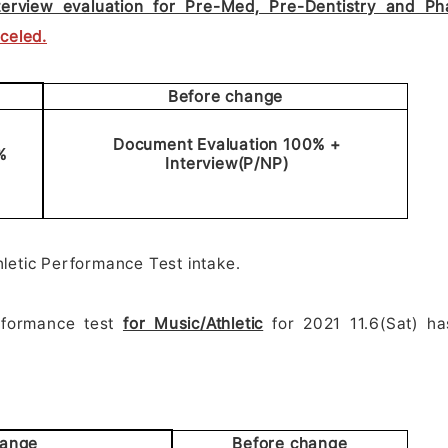
terview evaluation for Pre-Med, Pre-Dentistry and P
celed.
Before change
Document Evaluation 100% +
%
Interview(P/NP)
letic Performance Test intake.
rformance test
for Music/Athletic
for 2021 11.6(Sat) h
hange
Before change