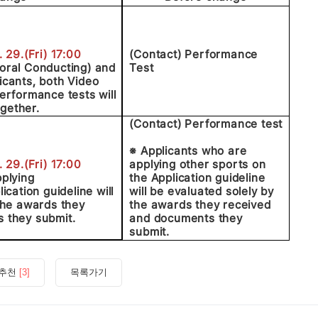
 29.(Fri) 17:00
(Contact) Performance
oral Conducting) and
Test
icants, both Video
erformance tests will
ogether.
(Contact) Performance test
※ Applicants who are
 29.(Fri) 17:00
applying other sports on
plying
the Application guideline
ication guideline will
will be evaluated solely by
the awards they
the awards they received
 they submit.
and documents they
submit.
추천
[3]
목록가기