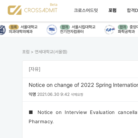
크로스어드밋
포럼
합격D
서울대학교
서울시립대학교
중앙대
등록
합격
합격
의과대학의예과
전기전자컴퓨터
화학공학과
포럼
>
연세대학교(서울캠)
[자유]
Notice on change of 2022 Spring Internati
익명
2021.06.30 9:42
삭제요청
■ Notice on Interview Evaluation cancella
Pharmacy.