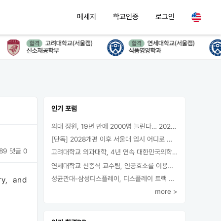
메세지
학교인증
로그인
고려대학교(서울캠)
연세대학교(서울캠)
합격
합격
신소재공학부
식품영양학과
인기 포럼
의대 정원, 19년 만에 2000명 늘린다… 2025년 입시부터 적용
[단독] 2028개편 이후 서울대 입시 어디로 갈까.. ‘정시40% 폐지 추진’
89
댓글 0
고려대학교 의과대학, 4년 연속 대한민국의학한림원 정회원 최다 배출 外
연세대학교 신종식 교수팀, 인공효소를 이용한 아민의 키랄전환 세계 최초로 성공
성균관대-삼성디스플레이, 디스플레이 트랙 운영 협약 체결
ry, and
more >