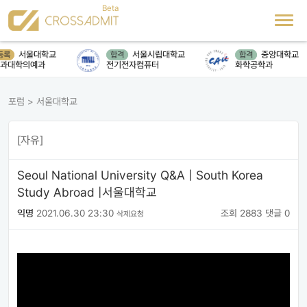
서울대학교
서울시립대학교
중앙대학교
록
합격
합격
과대학의예과
전기전자컴퓨터
화학공학과
포럼
>
서울대학교
[자유]
Seoul National University Q&A | South Korea
Study Abroad |서울대학교
익명
2021.06.30 23:30
조회 2883
댓글 0
삭제요청