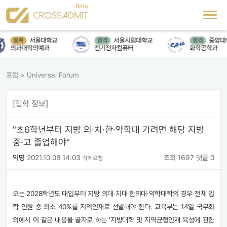
서울대학교
서울시립대학교
중앙대
등록
합격
합격
의과대학의예과
전기전자컴퓨터
화학공학과
포럼
>
Universal Forum
[입학 정보]
"초6학년부터 지방 의·치·한·약학대 가려면 해당 지방
중·고 졸업해야"
익명
2021.10.08 14:03
조회 1697
댓글 0
삭제요청
오는
2028
학년도 대입부터 지방 의대·치대·한의대·약학대학의 경우 전체 입
학 인원 중 최소
40
%를 지역인재로 선발해야 한다. 교육부는
14
일 국무회
의에서 이 같은 내용을 골자로 하는 '지방대학 및 지역균형인재 육성에 관한